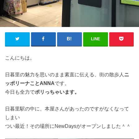
LINE
こんにちは。
日暮里の魅力を思いのまま素直に伝える、街の散歩人
ニ
ッポリーナことANNA
です。
今日も全力で
ポリっちゃいます。
日暮里駅の中に、本屋さんがあったのですがなくなって
しまい
つい最近！その場所にNewDaysがオープンしました＾＾