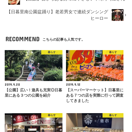
【日暮里南公園盆踊り】老若男女で連続ダンシング
ヒーロー
RECOMMEND
こちらの記事も人気です。
暮らす
暮らす
2019.9.20
2019.9.12
【公園】広い！遊具も充実◎日暮
【スーパーマーケット】日暮里に
里にある３つの公園を紹介
ある７つの店を実際に行って調査
してきました
暮らす
暮らす